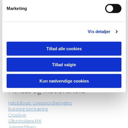
Marketing
Vis detaljer
Tillad alle cookies
Tillad valgte
Kun nødvendige cookies
Fitness og motionshold
Hats & Boots - Linedance Bjerringbro
Boksning som træning
CrossGym
Gåtursholdene M/K
Jumping Fitness