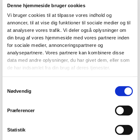
Børne- og familiehold
Denne hjemmeside bruger cookies
Vi bruger cookies til at tilpasse vores indhold og
Beatkidz 0.-3. klasse
annoncer, til at vise dig funktioner til sociale medier og til
Jump4Fun 6-12 år
at analysere vores trafik. Vi deler også oplysninger om
din brug af vores hjemmeside med vores partnere inden
for sociale medier, annonceringspartnere og
analysepartnere. Vores partnere kan kombinere disse
data med andre oplysninger, du har givet dem, eller som
de har indsamlet fra din brug af deres tjenester.
Samtykkevalg
Nødvendig
Præferencer
Voksen- og seniorhold
Statistik
Glad Gymnastik 45+
Idræt om dagen / Bevæg dig for livet