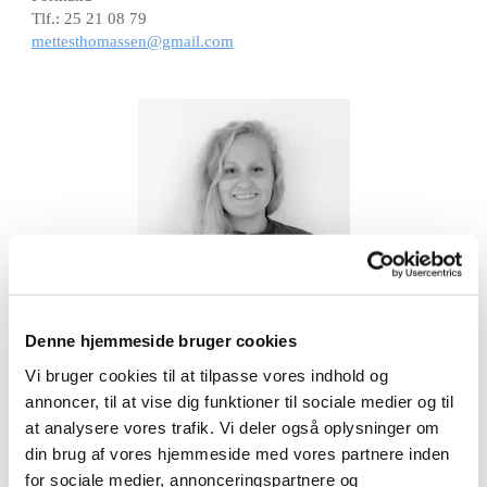
Tlf.: 25 21 08 79
mettesthomassen@gmail.com
Denne hjemmeside bruger cookies
Louise Brejndahl Hald Poulsen
Næstformand
Vi bruger cookies til at tilpasse vores indhold og
Tlf.: 61 78 48 24
annoncer, til at vise dig funktioner til sociale medier og til
louise_brejndahl@hotmail.com
at analysere vores trafik. Vi deler også oplysninger om
din brug af vores hjemmeside med vores partnere inden
for sociale medier, annonceringspartnere og