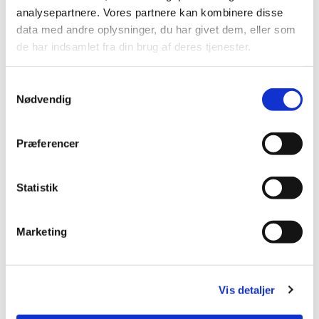
analysepartnere. Vores partnere kan kombinere disse
data med andre oplysninger, du har givet dem, eller som
Leif Thomassen
Kasserer
de har indsamlet fra din brug af deres tjenester.
Tlf.: 20 26 01 19
slotoe55@gmail.com
Samtykkevalg
Nødvendig
Præferencer
Jane Juhler Kjærgaard
Sekretær
Tlf.: 21 72 39 72
Statistik
jane_kjaergaard@live.dk
Marketing
Vis detaljer