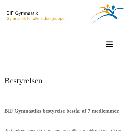
Bestyrelsen
BIF Gymnastiks bestyrelse består af 7 medlemmer.
Bestyrelsen tager sig af mange forskellige arbejdsopgaver så som