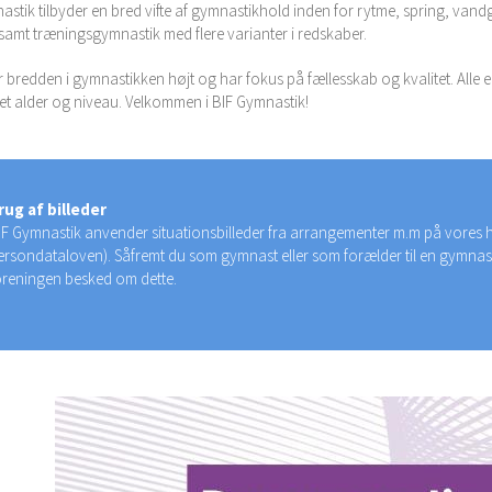
astik tilbyder en bred vifte af gymnastikhold inden for rytme, spring, va
samt træningsgymnastik med flere varianter i redskaber.
 bredden i gymnastikken højt og har fokus på fællesskab og kvalitet. Alle er 
et alder og niveau. Velkommen i BIF Gymnastik!
rug af billeder
IF Gymnastik anvender situationsbilleder fra arrangementer m.m på vores h
ersondataloven). Såfremt du som gymnast eller som forælder til en gymnast 
oreningen besked om dette.