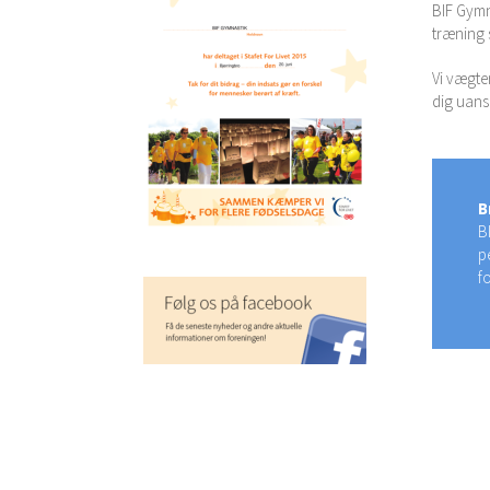
BIF Gymn
træning 
Vi vægter
dig uans
B
B
p
f