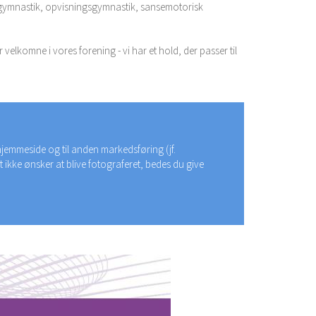
ndgymnastik, opvisningsgymnastik, sansemotorisk
velkomne i vores forening - vi har et hold, der passer til
jemmeside og til anden markedsføring (jf.
ikke ønsker at blive fotograferet, bedes du give