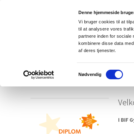
Denne hjemmeside bruger
Vi bruger cookies til at til
til at analysere vores tra
partnere inden for sociale
kombinere disse data med a
af deres tjenester.
Samtykkevalg
Nødvendig
Forside
Holdoversigt 26/27
Frivillighe
Velk
I BIF 