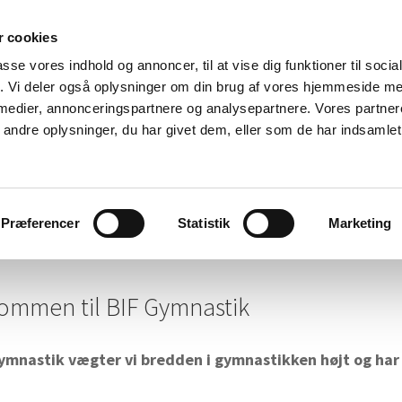
 cookies
passe vores indhold og annoncer, til at vise dig funktioner til soci
fik. Vi deler også oplysninger om din brug af vores hjemmeside m
 medier, annonceringspartnere og analysepartnere. Vores partne
ndre oplysninger, du har givet dem, eller som de har indsamlet 
Præferencer
Statistik
Marketing
dsbank
Arrangementer
Galleri
Om os
Kontakt
ommen til BIF Gymnastik
Gymnastik vægter vi bredden i gymnastikken højt og har 